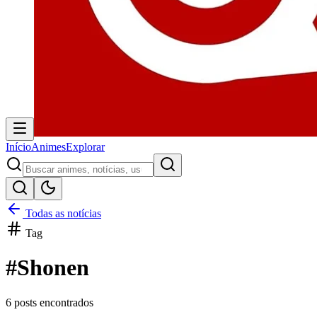
Início
Animes
Explorar
Todas as notícias
Tag
#
Shonen
6
posts encontrados