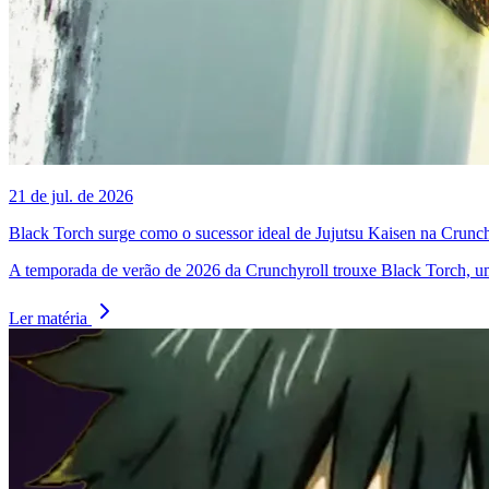
21 de jul. de 2026
Black Torch surge como o sucessor ideal de Jujutsu Kaisen na Crunch
A temporada de verão de 2026 da Crunchyroll trouxe Black Torch, uma
Ler matéria