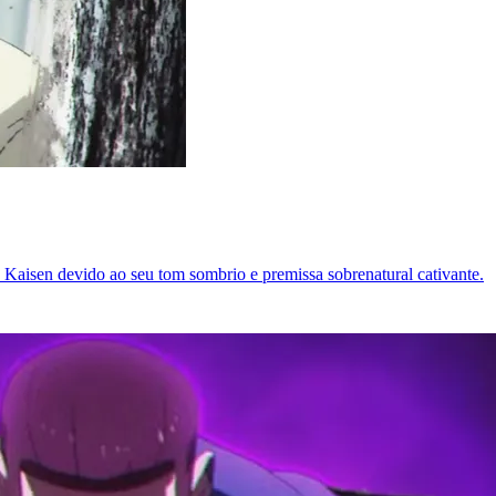
 Kaisen devido ao seu tom sombrio e premissa sobrenatural cativante.