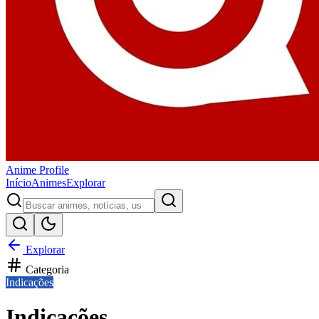
Anime
Profile
Início
Animes
Explorar
Explorar
Categoria
Indicações
Indicações