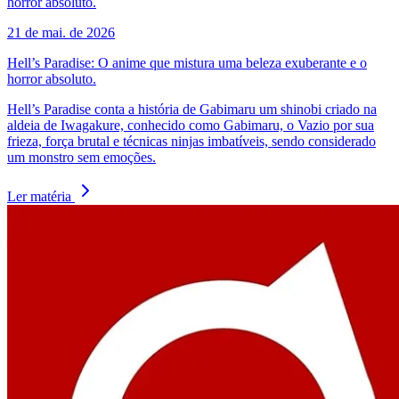
21 de mai. de 2026
Hell’s Paradise: O anime que mistura uma beleza exuberante e o
horror absoluto.
Hell’s Paradise conta a história de Gabimaru um shinobi criado na
aldeia de Iwagakure, conhecido como Gabimaru, o Vazio por sua
frieza, força brutal e técnicas ninjas imbatíveis, sendo considerado
um monstro sem emoções.
Ler matéria