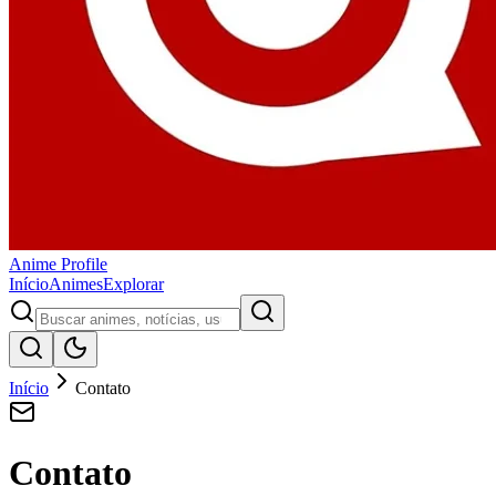
Anime
Profile
Início
Animes
Explorar
Início
Contato
Contato