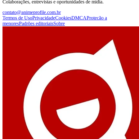
Colaborações, entrevistas e oportunidades de mídia.
contato@animeprofile.com.br
Termos de Uso
Privacidade
Cookies
DMCA
Proteção a
menores
Padrões editoriais
Sobre