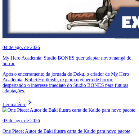
04 de ago. de 2026
My Hero Academia: Studio BONES quer adaptar novo mangá de
horror
Após o encerramento da jornada de Deku, o criador de My Hero
Academia, Kohei Horikoshi, explora o gênero de horror,
despertando o interesse imediato do Studio BONES para futuras
adaptações.
Ler matéria
03 de ago. de 2026
One Piece: Autor de Baki ilustra carta de Kaido para novo pacote