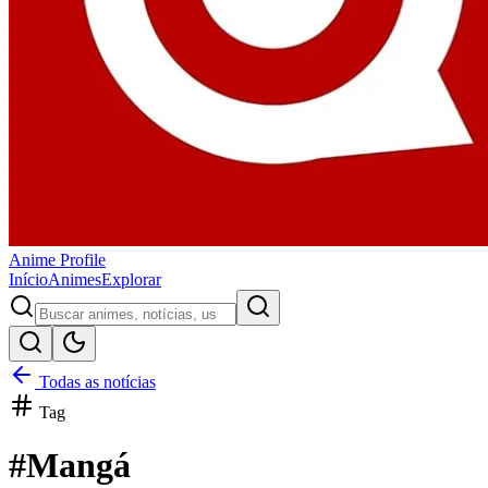
Anime
Profile
Início
Animes
Explorar
Todas as notícias
Tag
#
Mangá