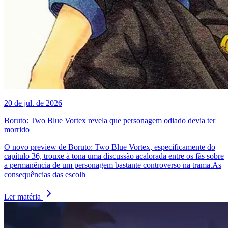
20 de jul. de 2026
Boruto: Two Blue Vortex revela que personagem odiado devia ter
morrido
O novo preview de Boruto: Two Blue Vortex, especificamente do
capítulo 36, trouxe à tona uma discussão acalorada entre os fãs sobre
a permanência de um personagem bastante controverso na trama.As
consequências das escolh
Ler matéria