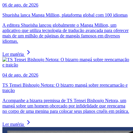
06 de ago. de 2026
Shueisha lança Manga Million, plataforma global com 100 idiomas
A editora Shueisha lançou globalmente o Manga Million, um
aplicativo que utiliza tecnologia de tradução avançada para oferecer
mais de um milhão de páginas de mangás famosos em diversos
idiomas.
Ler matéria
04 de ago. de 2026
TS Tensei Bishoujo Netora: O bizarro mangá sobre reencarnação e
traição
Acompanhe a bizarra premissa de TS Tensei Bishoujo Netora, um
mangá sobre um homem obcecado por infidelidade que reencarna
no corpo de uma menina para colocar seus planos cruéis em prática.
Ler matéria