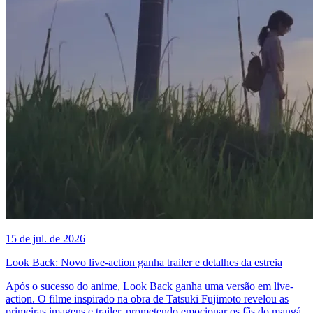
15 de jul. de 2026
Look Back: Novo live-action ganha trailer e detalhes da estreia
Após o sucesso do anime, Look Back ganha uma versão em live-
action. O filme inspirado na obra de Tatsuki Fujimoto revelou as
primeiras imagens e trailer, prometendo emocionar os fãs do mangá.