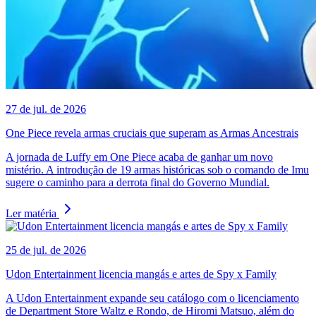
27 de jul. de 2026
One Piece revela armas cruciais que superam as Armas Ancestrais
A jornada de Luffy em One Piece acaba de ganhar um novo
mistério. A introdução de 19 armas históricas sob o comando de Imu
sugere o caminho para a derrota final do Governo Mundial.
Ler matéria
25 de jul. de 2026
Udon Entertainment licencia mangás e artes de Spy x Family
A Udon Entertainment expande seu catálogo com o licenciamento
de Department Store Waltz e Rondo, de Hiromi Matsuo, além do