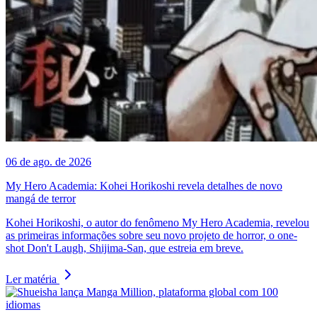
06 de ago. de 2026
My Hero Academia: Kohei Horikoshi revela detalhes de novo
mangá de terror
Kohei Horikoshi, o autor do fenômeno My Hero Academia, revelou
as primeiras informações sobre seu novo projeto de horror, o one-
shot Don't Laugh, Shijima-San, que estreia em breve.
Ler matéria