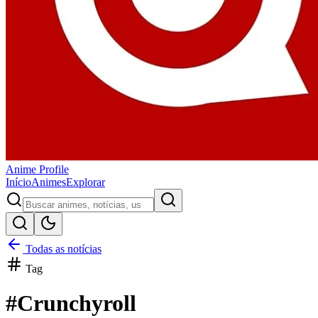
Anime
Profile
Início
Animes
Explorar
Todas as notícias
Tag
#
Crunchyroll