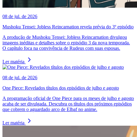
08 de jul. de 2026
Mushoku Tensei: Jobless Reincarnation revela prévia do 3º episódio
A produção de Mushoku Tensei: Jobless Reincarnation divulgou
imagens inéditas e detalhes sobre o episódio 3 da nova temporada.
O capítulo foca na convivência de Rudeus com suas esposas.
Ler matéria
08 de jul. de 2026
One Piece: Revelados títulos dos episódios de julho e agosto
A programação oficial de One Piece para os meses de julho e agosto
acaba de ser divulgada. Descubra os títulos dos próximos episódios
que cobrem o aguardado arco de Elbaf no anime.
Ler matéria