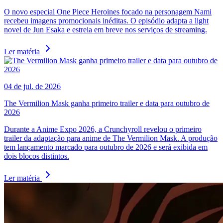
O novo especial One Piece Heroines focado na personagem Nami
recebeu imagens promocionais inéditas. O episódio adapta a light
novel de Jun Esaka e estreia em breve nos serviços de streaming.
Ler matéria
04 de jul. de 2026
The Vermilion Mask ganha primeiro trailer e data para outubro de
2026
Durante a Anime Expo 2026, a Crunchyroll revelou o primeiro
trailer da adaptação para anime de The Vermilion Mask. A produção
tem lançamento marcado para outubro de 2026 e será exibida em
dois blocos distintos.
Ler matéria