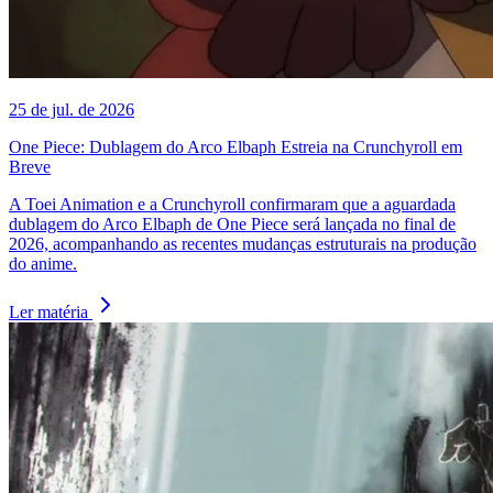
25 de jul. de 2026
One Piece: Dublagem do Arco Elbaph Estreia na Crunchyroll em
Breve
A Toei Animation e a Crunchyroll confirmaram que a aguardada
dublagem do Arco Elbaph de One Piece será lançada no final de
2026, acompanhando as recentes mudanças estruturais na produção
do anime.
Ler matéria