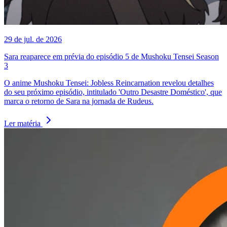
29 de jul. de 2026
Sara reaparece em prévia do episódio 5 de Mushoku Tensei Season
3
O anime Mushoku Tensei: Jobless Reincarnation revelou detalhes
do seu próximo episódio, intitulado 'Outro Desastre Doméstico', que
marca o retorno de Sara na jornada de Rudeus.
Ler matéria