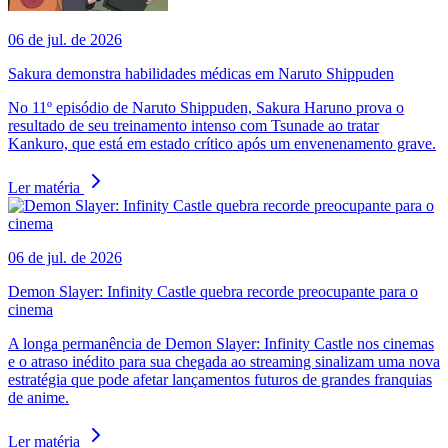
06 de jul. de 2026
Sakura demonstra habilidades médicas em Naruto Shippuden
No 11º episódio de Naruto Shippuden, Sakura Haruno prova o
resultado de seu treinamento intenso com Tsunade ao tratar
Kankuro, que está em estado crítico após um envenenamento grave.
Ler matéria
06 de jul. de 2026
Demon Slayer: Infinity Castle quebra recorde preocupante para o
cinema
A longa permanência de Demon Slayer: Infinity Castle nos cinemas
e o atraso inédito para sua chegada ao streaming sinalizam uma nova
estratégia que pode afetar lançamentos futuros de grandes franquias
de anime.
Ler matéria