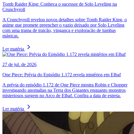
Tomb Raider King: Conheça o sucessor de Solo Leveling na
Crunchyroll
A Crunchyroll revelou novos detalhes sobre Tomb Raider King, o
anime que promete preencher o vazio deixado por Solo Leveling
com uma trama de traição, vingança e exploração de tumbas
mágicas.
Ler matéria
27 de jul. de 2026
One Piece: Prévia do Episódio 1.172 revela mistérios em Elbaf
A prévia do episódio 1.172 de One Piece mostra Robin e Chopper
investigando anomalias na Terra dos Gigantes enquanto monstros
misteriosos surgem no Arco de Elbaf. Confira a data de estreia.
Ler matéria