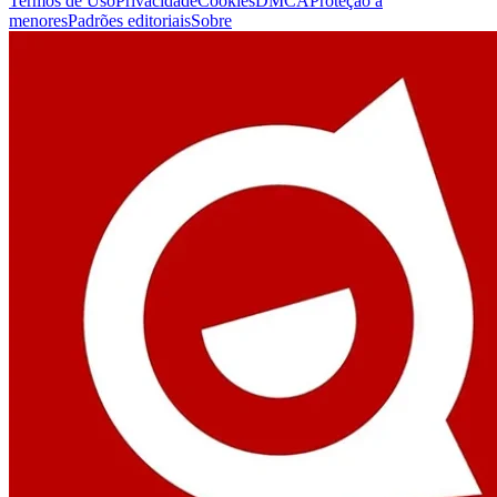
Termos de Uso
Privacidade
Cookies
DMCA
Proteção a
menores
Padrões editoriais
Sobre