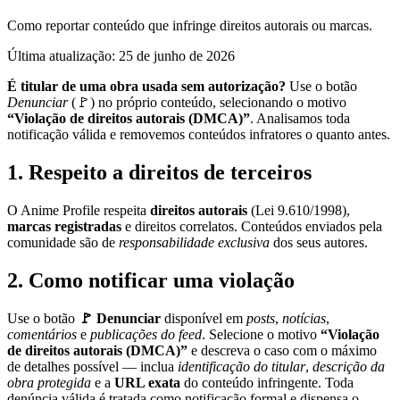
Como reportar conteúdo que infringe direitos autorais ou marcas.
Última atualização:
25 de junho de 2026
É titular de uma obra usada sem autorização?
Use o botão
Denunciar
(🚩) no próprio conteúdo, selecionando o motivo
“Violação de direitos autorais (DMCA)”
. Analisamos toda
notificação válida e removemos conteúdos infratores o quanto antes.
1. Respeito a direitos de terceiros
O Anime Profile respeita
direitos autorais
(Lei 9.610/1998),
marcas registradas
e direitos correlatos. Conteúdos enviados pela
comunidade são de
responsabilidade exclusiva
dos seus autores.
2. Como notificar uma violação
Use o botão
🚩 Denunciar
disponível em
posts
,
notícias
,
comentários
e
publicações do feed
. Selecione o motivo
“Violação
de direitos autorais (DMCA)”
e descreva o caso com o máximo
de detalhes possível — inclua
identificação do titular
,
descrição da
obra protegida
e a
URL exata
do conteúdo infringente. Toda
denúncia válida é tratada como notificação formal e dispensa o