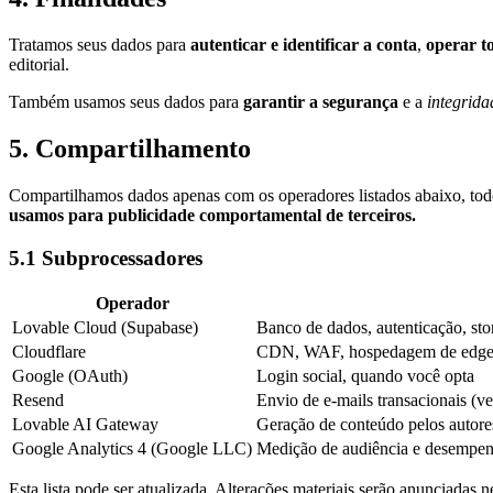
Tratamos seus dados para
autenticar e identificar a conta
,
operar t
editorial.
Também usamos seus dados para
garantir a segurança
e a
integrida
5. Compartilhamento
Compartilhamos dados apenas com os operadores listados abaixo, todo
usamos para publicidade comportamental de terceiros.
5.1 Subprocessadores
Operador
Lovable Cloud (Supabase)
Banco de dados, autenticação, sto
Cloudflare
CDN, WAF, hospedagem de edge
Google (OAuth)
Login social, quando você opta
Resend
Envio de e-mails transacionais (ve
Lovable AI Gateway
Geração de conteúdo pelos autore
Google Analytics 4 (Google LLC)
Medição de audiência e desempenh
Esta lista pode ser atualizada. Alterações materiais serão anunciadas n