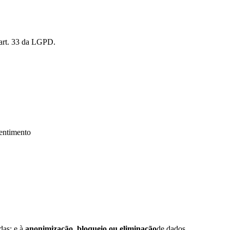
 art. 33 da LGPD.
sentimento
das; e à
anonimização, bloqueio ou eliminação
de dados