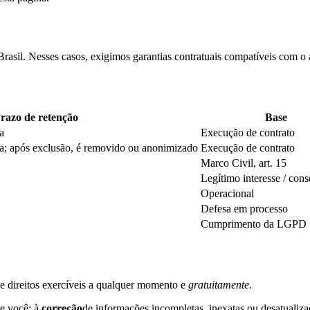
rasil. Nesses casos, exigimos garantias contratuais compatíveis com o
razo de retenção
Base
a
Execução de contrato
va; após exclusão, é removido ou anonimizado
Execução de contrato
Marco Civil, art. 15
Legítimo interesse / con
Operacional
Defesa em processo
Cumprimento da LGPD
e direitos exercíveis a qualquer momento e
gratuitamente
.
e você; à
correção
de informações incompletas, inexatas ou desatualiza