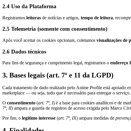
2.4 Uso da Plataforma
Registramos
leituras
de notícias e artigos,
tempo de leitura
,
recompe
2.5 Telemetria (somente com consentimento)
Após você aceitar os cookies opcionais, coletamos
visualizações de 
2.6 Dados técnicos
Para fins de segurança e cumprimento legal, registramos o
endereço 
3. Bases legais (art. 7º e 11 da LGPD)
Cada tratamento de dado realizado pelo Anime Profile está apoiado
marketplace — ou seja, tudo que é necessário para entregar o serviço.
O
consentimento
(
art. 7º, I
) é a base para cookies analíticos e de
7º, II
) ampara a guarda de registros de acesso exigida pelo Marco Civil
Por fim, o
legítimo interesse
(
art. 7º, IX
) ampara medidas de
prevenç
4. Finalidades