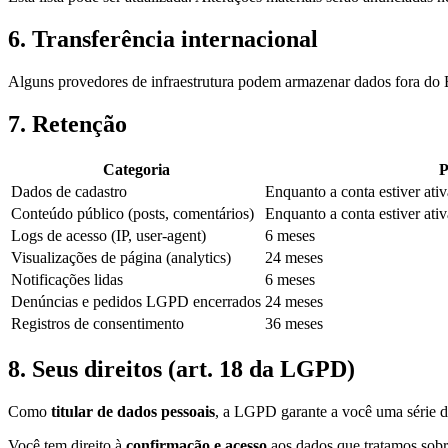
6. Transferência internacional
Alguns provedores de infraestrutura podem armazenar dados fora do B
7. Retenção
Categoria
P
Dados de cadastro
Enquanto a conta estiver ativ
Conteúdo público (posts, comentários)
Enquanto a conta estiver ati
Logs de acesso (IP, user-agent)
6 meses
Visualizações de página (analytics)
24 meses
Notificações lidas
6 meses
Denúncias e pedidos LGPD encerrados
24 meses
Registros de consentimento
36 meses
8. Seus direitos (art. 18 da LGPD)
Como
titular de dados pessoais
, a LGPD garante a você uma série d
Você tem direito à
confirmação e acesso
aos dados que tratamos sobr