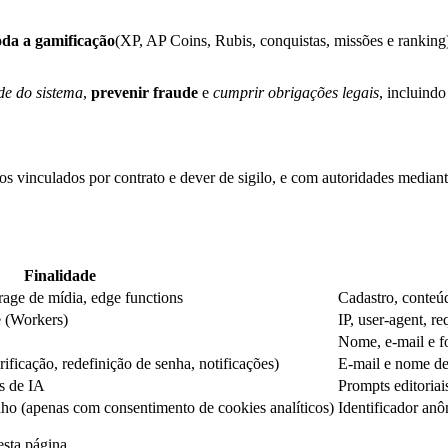
oda a gamificação
(XP, AP Coins, Rubis, conquistas, missões e ranking
de do sistema
,
prevenir fraude
e
cumprir obrigações legais
, incluind
s vinculados por contrato e dever de sigilo, e com autoridades mediant
Finalidade
rage de mídia, edge functions
Cadastro, conteúd
 (Workers)
IP, user-agent, 
Nome, e-mail e fo
rificação, redefinição de senha, notificações)
E-mail e nome de
s de IA
Prompts editoriai
o (apenas com consentimento de cookies analíticos)
Identificador anô
esta página.