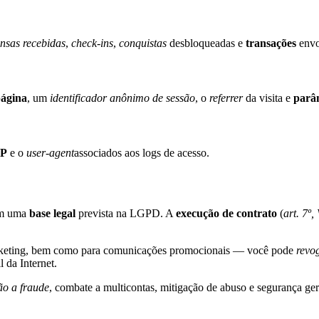
nsas recebidas
,
check-ins
,
conquistas
desbloqueadas e
transações
envo
página
, um
identificador anônimo de sessão
, o
referrer
da visita e
parâ
IP
e o
user-agent
associados aos logs de acesso.
 em uma
base legal
prevista na LGPD. A
execução de contrato
(
art. 7º,
 marketing, bem como para comunicações promocionais — você pode
revo
 da Internet.
ão a fraude
, combate a multicontas, mitigação de abuso e segurança ger