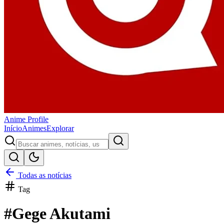
Anime
Profile
Início
Animes
Explorar
Todas as notícias
Tag
#
Gege Akutami