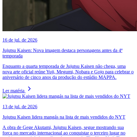
16 de jul. de 2026
Jujutsu Kaisen: Nova imagem destaca personagens antes da 4ª
temporada
Enquanto a quarta temporada de Jujutsu Kaisen não chega, uma
nova arte oficial reúne Yuji, Megumi, Nobara e Gojo para celebrar o
aniversário de cinco anos da produção do estúdio MAPPA.
Ler matéria
13 de jul. de 2026
Jujutsu Kaisen lidera mangás na lista de mais vendidos do NYT
A obra de Gege Akutami, Jujutsu Kaisen, segue mostrando sua
força no mercado internacional ao conquistar o terceiro lugar no