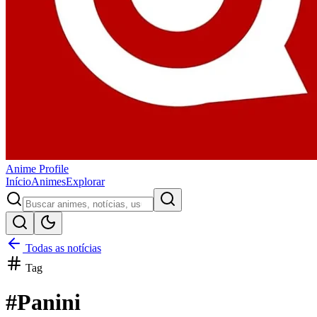
Anime
Profile
Início
Animes
Explorar
Todas as notícias
Tag
#
Panini