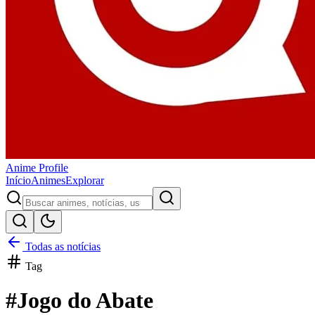
Anime
Profile
Início
Animes
Explorar
Todas as notícias
Tag
#
Jogo do Abate