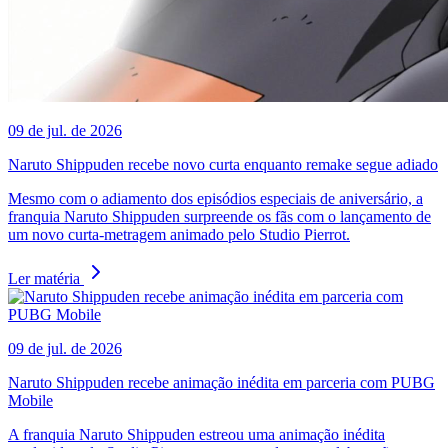
09 de jul. de 2026
Naruto Shippuden recebe novo curta enquanto remake segue adiado
Mesmo com o adiamento dos episódios especiais de aniversário, a
franquia Naruto Shippuden surpreende os fãs com o lançamento de
um novo curta-metragem animado pelo Studio Pierrot.
Ler matéria
09 de jul. de 2026
Naruto Shippuden recebe animação inédita em parceria com PUBG
Mobile
A franquia Naruto Shippuden estreou uma animação inédita