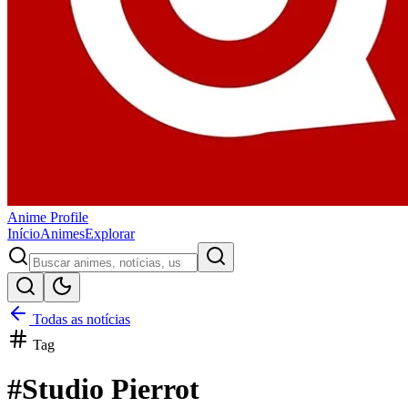
Anime
Profile
Início
Animes
Explorar
Todas as notícias
Tag
#
Studio Pierrot