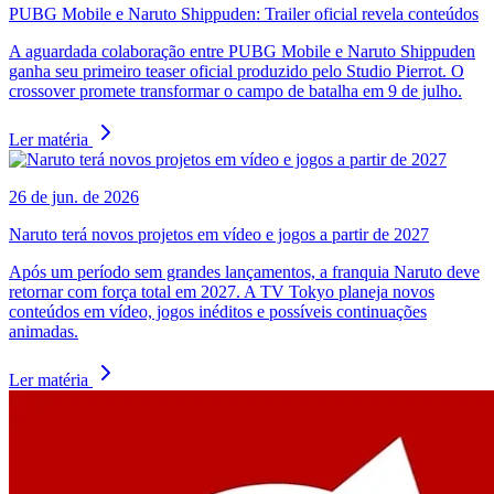
PUBG Mobile e Naruto Shippuden: Trailer oficial revela conteúdos
A aguardada colaboração entre PUBG Mobile e Naruto Shippuden
ganha seu primeiro teaser oficial produzido pelo Studio Pierrot. O
crossover promete transformar o campo de batalha em 9 de julho.
Ler matéria
26 de jun. de 2026
Naruto terá novos projetos em vídeo e jogos a partir de 2027
Após um período sem grandes lançamentos, a franquia Naruto deve
retornar com força total em 2027. A TV Tokyo planeja novos
conteúdos em vídeo, jogos inéditos e possíveis continuações
animadas.
Ler matéria