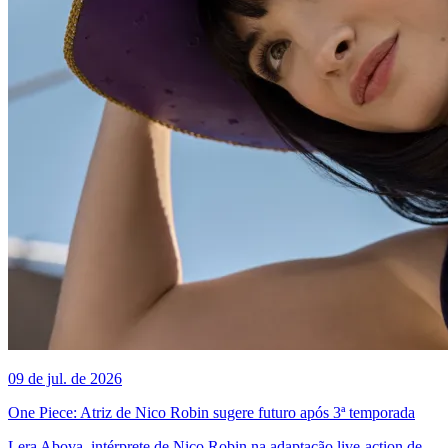
09 de jul. de 2026
One Piece: Atriz de Nico Robin sugere futuro após 3ª temporada
Lera Abova, intérprete de Nico Robin na adaptação live-action de