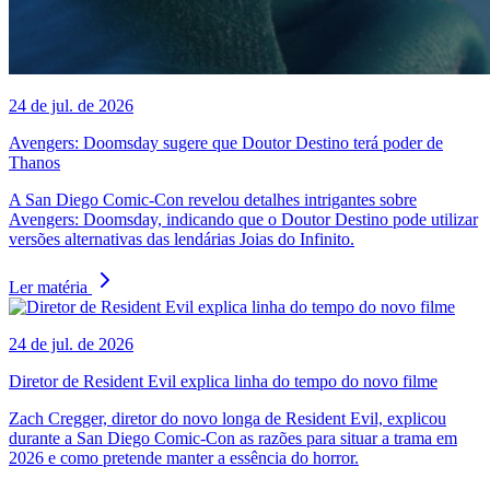
24 de jul. de 2026
Avengers: Doomsday sugere que Doutor Destino terá poder de
Thanos
A San Diego Comic-Con revelou detalhes intrigantes sobre
Avengers: Doomsday, indicando que o Doutor Destino pode utilizar
versões alternativas das lendárias Joias do Infinito.
Ler matéria
24 de jul. de 2026
Diretor de Resident Evil explica linha do tempo do novo filme
Zach Cregger, diretor do novo longa de Resident Evil, explicou
durante a San Diego Comic-Con as razões para situar a trama em
2026 e como pretende manter a essência do horror.