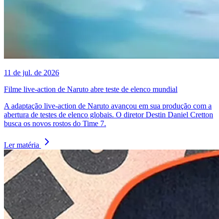
11 de jul. de 2026
Filme live-action de Naruto abre teste de elenco mundial
A adaptação live-action de Naruto avançou em sua produção com a
abertura de testes de elenco globais. O diretor Destin Daniel Cretton
busca os novos rostos do Time 7.
Ler matéria