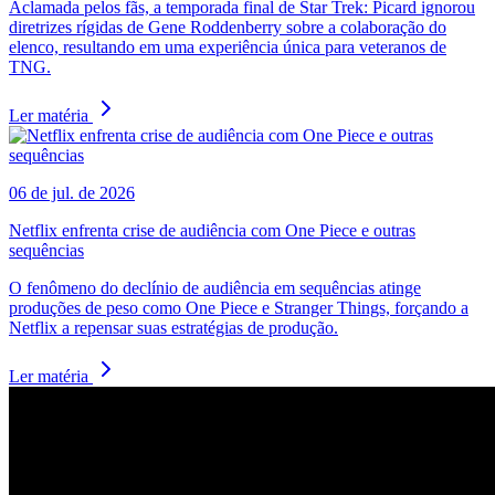
Aclamada pelos fãs, a temporada final de Star Trek: Picard ignorou
diretrizes rígidas de Gene Roddenberry sobre a colaboração do
elenco, resultando em uma experiência única para veteranos de
TNG.
Ler matéria
06 de jul. de 2026
Netflix enfrenta crise de audiência com One Piece e outras
sequências
O fenômeno do declínio de audiência em sequências atinge
produções de peso como One Piece e Stranger Things, forçando a
Netflix a repensar suas estratégias de produção.
Ler matéria