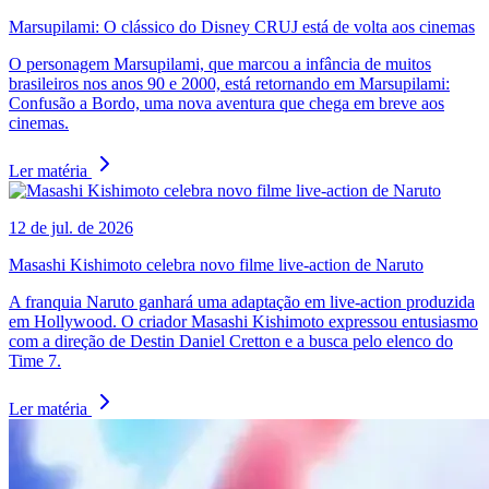
Marsupilami: O clássico do Disney CRUJ está de volta aos cinemas
O personagem Marsupilami, que marcou a infância de muitos
brasileiros nos anos 90 e 2000, está retornando em Marsupilami:
Confusão a Bordo, uma nova aventura que chega em breve aos
cinemas.
Ler matéria
12 de jul. de 2026
Masashi Kishimoto celebra novo filme live-action de Naruto
A franquia Naruto ganhará uma adaptação em live-action produzida
em Hollywood. O criador Masashi Kishimoto expressou entusiasmo
com a direção de Destin Daniel Cretton e a busca pelo elenco do
Time 7.
Ler matéria