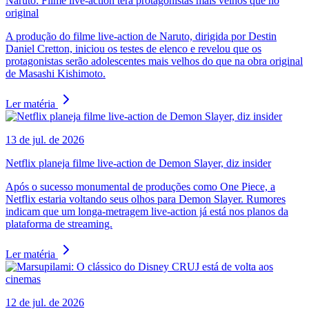
Naruto: Filme live-action terá protagonistas mais velhos que no
original
A produção do filme live-action de Naruto, dirigida por Destin
Daniel Cretton, iniciou os testes de elenco e revelou que os
protagonistas serão adolescentes mais velhos do que na obra original
de Masashi Kishimoto.
Ler matéria
13 de jul. de 2026
Netflix planeja filme live-action de Demon Slayer, diz insider
Após o sucesso monumental de produções como One Piece, a
Netflix estaria voltando seus olhos para Demon Slayer. Rumores
indicam que um longa-metragem live-action já está nos planos da
plataforma de streaming.
Ler matéria
12 de jul. de 2026