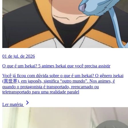
01 de jul. de 2026
O que é um Isekai? 5 animes Isekai que você precisa assistir
Você já ficou com dúvida sobre o que é um Isekai? O gênero isekai
(異世界), em japonês, significa “outro mundo”. Nos animes, é
quando o protagonista é transportado, reencarnado ou
teletransportado para uma realidade paralel
Ler matéria