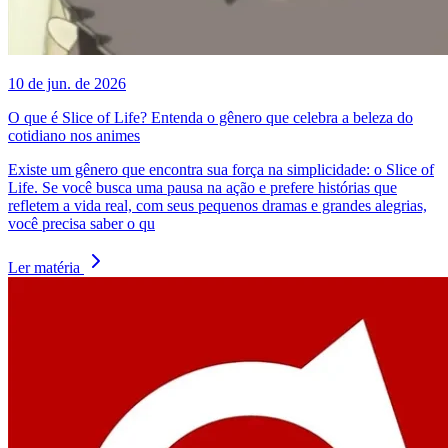
10 de jun. de 2026
O que é Slice of Life? Entenda o gênero que celebra a beleza do
cotidiano nos animes
Existe um gênero que encontra sua força na simplicidade: o Slice of
Life. Se você busca uma pausa na ação e prefere histórias que
refletem a vida real, com seus pequenos dramas e grandes alegrias,
você precisa saber o qu
Ler matéria