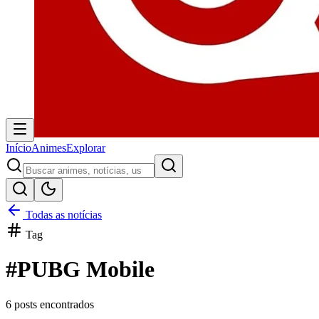
Início
Animes
Explorar
Todas as notícias
Tag
#
PUBG Mobile
6
posts encontrados