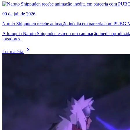
09 de jul. de 2026
Naruto Shippuden recebe animação inédita em parceria com PUBG 
A franquia Naruto Shippuden estreou uma animação inédita produzida
jogadores.
Ler matéria