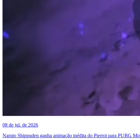
08 de jul. de 2026
Naruto Shippuden ganha animação inédita do Pierrot para PUBG Mo