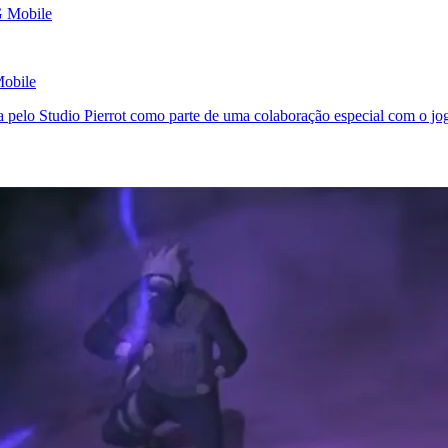
Mobile
 pelo Studio Pierrot como parte de uma colaboração especial com o j