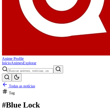
Anime
Profile
Início
Animes
Explorar
Todas as notícias
Tag
#
Blue Lock