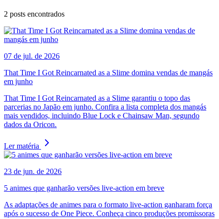
2
posts encontrados
07 de jul. de 2026
That Time I Got Reincarnated as a Slime domina vendas de mangás
em junho
That Time I Got Reincarnated as a Slime garantiu o topo das
parcerias no Japão em junho. Confira a lista completa dos mangás
mais vendidos, incluindo Blue Lock e Chainsaw Man, segundo
dados da Oricon.
Ler matéria
23 de jun. de 2026
5 animes que ganharão versões live-action em breve
As adaptações de animes para o formato live-action ganharam força
após o sucesso de One Piece. Conheça cinco produções promissoras