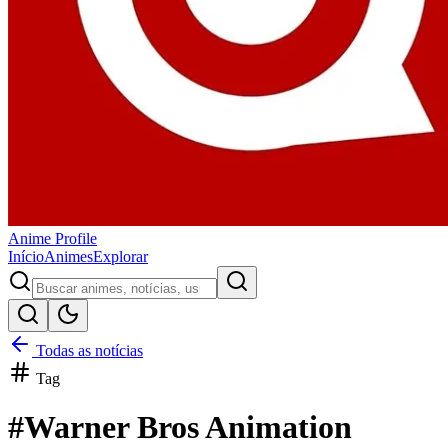
Anime
Profile
Início
Animes
Explorar
Todas as notícias
Tag
#
Warner Bros Animation