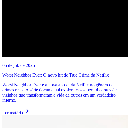
06 de jul. de 2026
Worst Neighbor Ever: O novo hit de True Crime da Netflix
Worst Neighbor Ever é a nova aposta da Netflix no gênero de
crimes reais. A série documental explora casos perturbadores de
vizinhos que transformaram a vida de outros em um verdadeiro
inferno.
Ler matéria