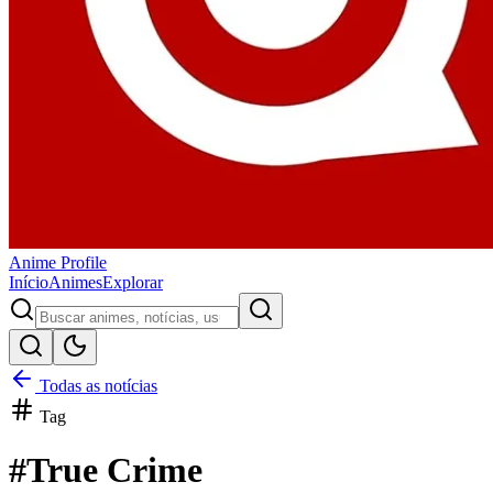
Anime
Profile
Início
Animes
Explorar
Todas as notícias
Tag
#
True Crime