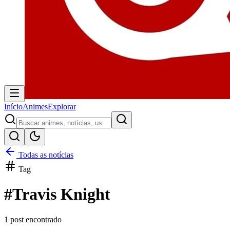
Início
Animes
Explorar
Todas as notícias
Tag
#
Travis Knight
1
post encontrado