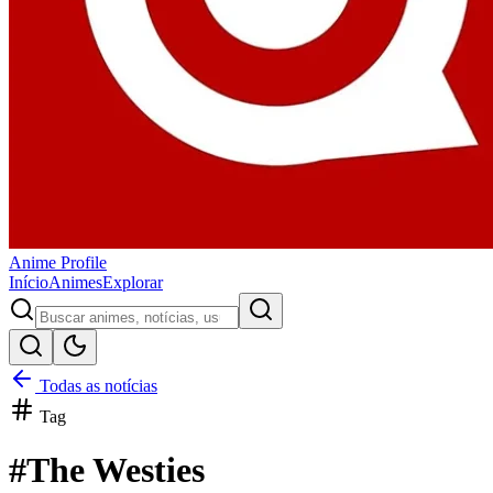
Anime
Profile
Início
Animes
Explorar
Todas as notícias
Tag
#
The Westies