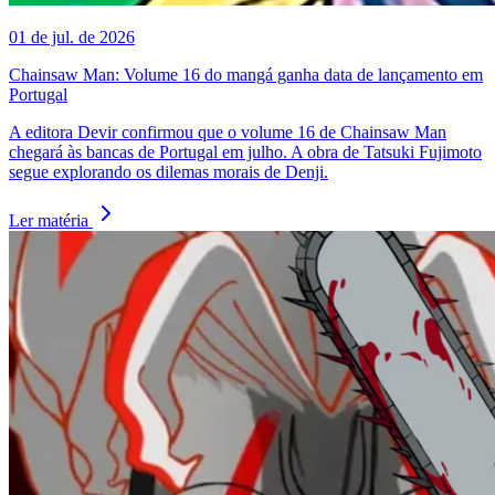
01 de jul. de 2026
Chainsaw Man: Volume 16 do mangá ganha data de lançamento em
Portugal
A editora Devir confirmou que o volume 16 de Chainsaw Man
chegará às bancas de Portugal em julho. A obra de Tatsuki Fujimoto
segue explorando os dilemas morais de Denji.
Ler matéria