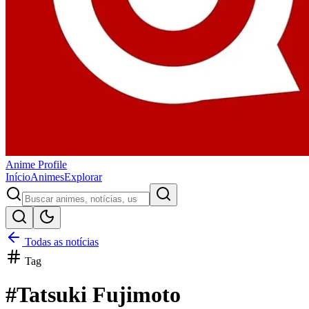
Anime
Profile
Início
Animes
Explorar
Todas as notícias
Tag
#
Tatsuki Fujimoto