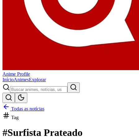
Anime
Profile
Início
Animes
Explorar
Todas as notícias
Tag
#
Surfista Prateado