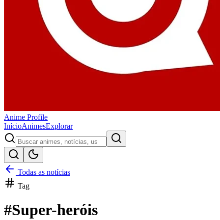
Anime
Profile
Início
Animes
Explorar
Todas as notícias
Tag
#
Super-heróis