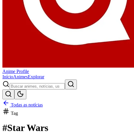
Anime
Profile
Início
Animes
Explorar
Todas as notícias
Tag
#
Star Wars