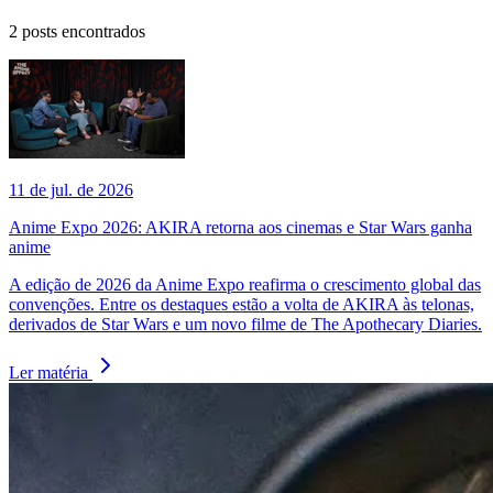
2
posts encontrados
11 de jul. de 2026
Anime Expo 2026: AKIRA retorna aos cinemas e Star Wars ganha
anime
A edição de 2026 da Anime Expo reafirma o crescimento global das
convenções. Entre os destaques estão a volta de AKIRA às telonas,
derivados de Star Wars e um novo filme de The Apothecary Diaries.
Ler matéria