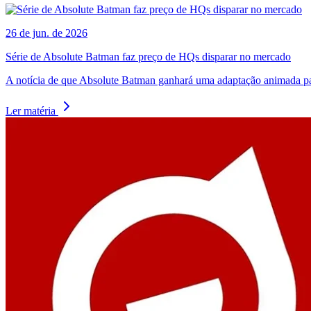
26 de jun. de 2026
Série de Absolute Batman faz preço de HQs disparar no mercado
A notícia de que Absolute Batman ganhará uma adaptação animada par
Ler matéria