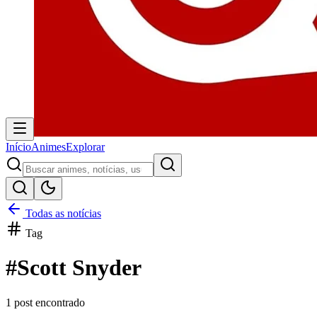
Início
Animes
Explorar
Todas as notícias
Tag
#
Scott Snyder
1
post encontrado