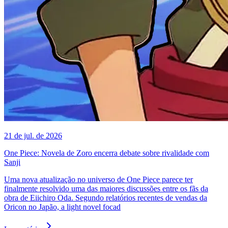
21 de jul. de 2026
One Piece: Novela de Zoro encerra debate sobre rivalidade com
Sanji
Uma nova atualização no universo de One Piece parece ter
finalmente resolvido uma das maiores discussões entre os fãs da
obra de Eiichiro Oda. Segundo relatórios recentes de vendas da
Oricon no Japão, a light novel focad