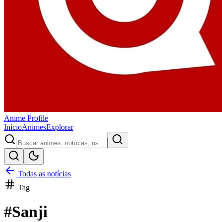
Anime
Profile
Início
Animes
Explorar
Todas as notícias
Tag
#
Sanji