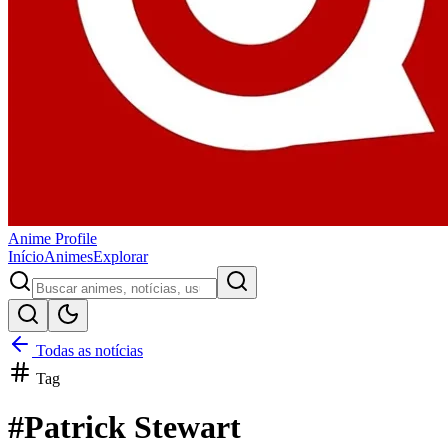
Anime
Profile
Início
Animes
Explorar
Todas as notícias
Tag
#
Patrick Stewart