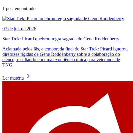
1
post encontrado
07 de jul. de 2026
Star Trek: Picard quebrou regra sagrada de Gene Roddenberry
Aclamada pelos fãs, a temporada final de Star Trek: Picard ignorou
diretrizes rígidas de Gene Roddenberry sobre a colaboração do
elenco, resultando em uma experiência única para veteranos de
TNG.
Ler matéria