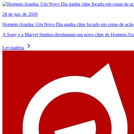
28 de jun. de 2026
Homem-Aranha: Um Novo Dia ganha clipe focado em cenas de ação
A Sony e a Marvel Studios divulgaram um novo clipe de Homem-Aranh
Ler matéria