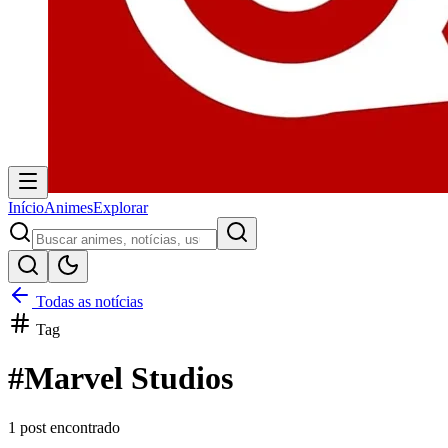
Início
Animes
Explorar
Todas as notícias
Tag
#
Marvel Studios
1
post encontrado