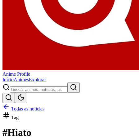
Anime
Profile
Início
Animes
Explorar
Todas as notícias
Tag
#
Hiato