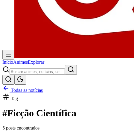
Início
Animes
Explorar
Todas as notícias
Tag
#
Ficção Científica
5
posts encontrados