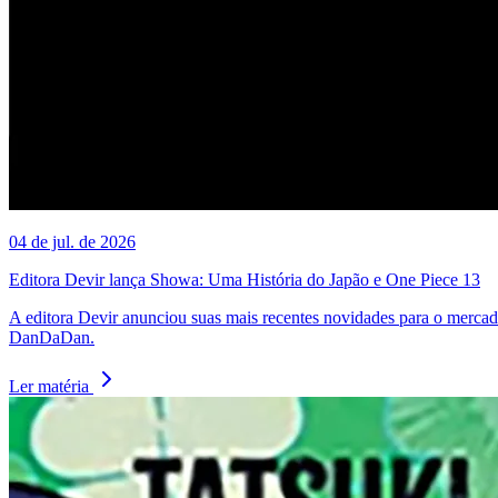
04 de jul. de 2026
Editora Devir lança Showa: Uma História do Japão e One Piece 13
A editora Devir anunciou suas mais recentes novidades para o merca
DanDaDan.
Ler matéria