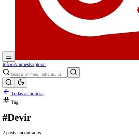
Início
Animes
Explorar
Todas as notícias
Tag
#
Devir
2
posts encontrados