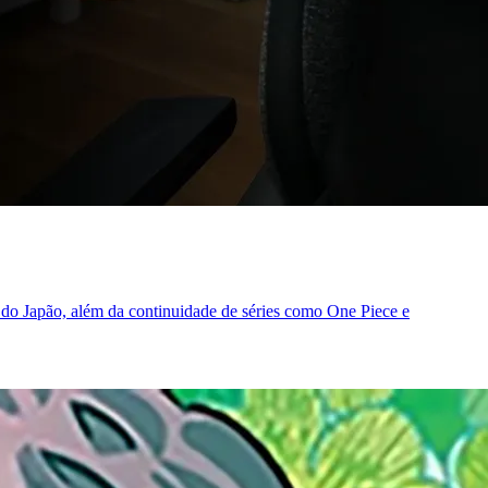
 do Japão, além da continuidade de séries como One Piece e