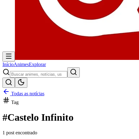
Início
Animes
Explorar
Todas as notícias
Tag
#
Castelo Infinito
1
post encontrado