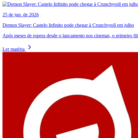
25 de jun. de 2026
Demon Slayer: Castelo Infinito pode chegar à Crunchyroll em julho
Após meses de espera desde o lançamento nos cinemas, o primeiro filme
Ler matéria