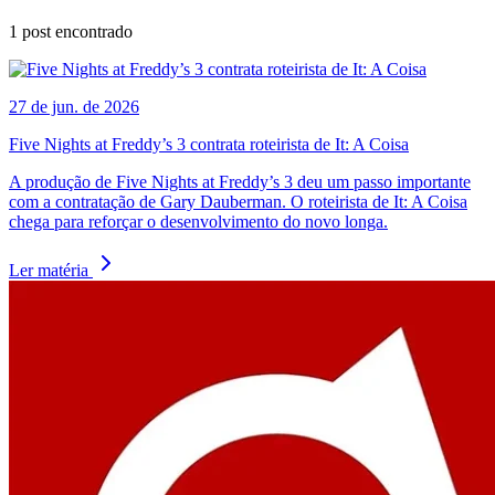
1
post encontrado
27 de jun. de 2026
Five Nights at Freddy’s 3 contrata roteirista de It: A Coisa
A produção de Five Nights at Freddy’s 3 deu um passo importante
com a contratação de Gary Dauberman. O roteirista de It: A Coisa
chega para reforçar o desenvolvimento do novo longa.
Ler matéria