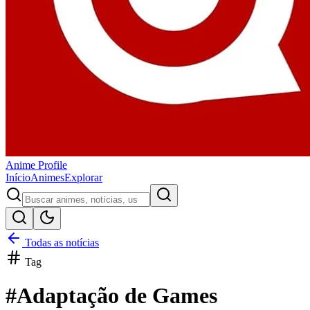
Anime
Profile
Início
Animes
Explorar
Todas as notícias
Tag
#
Adaptação de Games