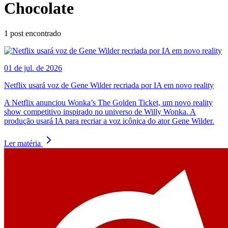
Chocolate
1
post encontrado
01 de jul. de 2026
Netflix usará voz de Gene Wilder recriada por IA em novo reality
A Netflix anunciou Wonka’s The Golden Ticket, um novo reality
show competitivo inspirado no universo de Willy Wonka. A
produção usará IA para recriar a voz icônica do ator Gene Wilder.
Ler matéria