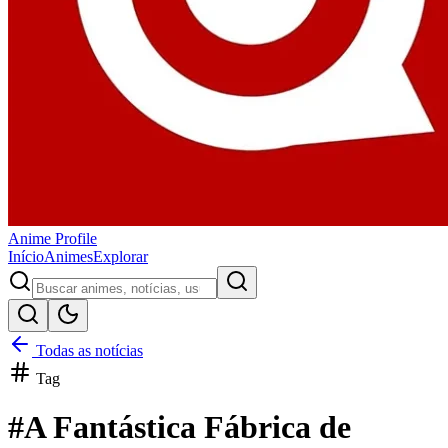
Anime
Profile
Início
Animes
Explorar
Todas as notícias
Tag
#
A Fantástica Fábrica de