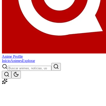
Anime
Profile
Início
Animes
Explorar