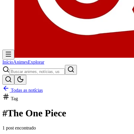
Início
Animes
Explorar
Todas as notícias
Tag
#
The One Piece
1
post encontrado