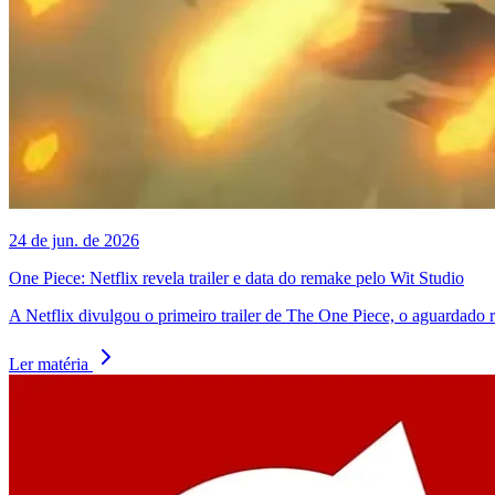
24 de jun. de 2026
One Piece: Netflix revela trailer e data do remake pelo Wit Studio
A Netflix divulgou o primeiro trailer de The One Piece, o aguardado
Ler matéria