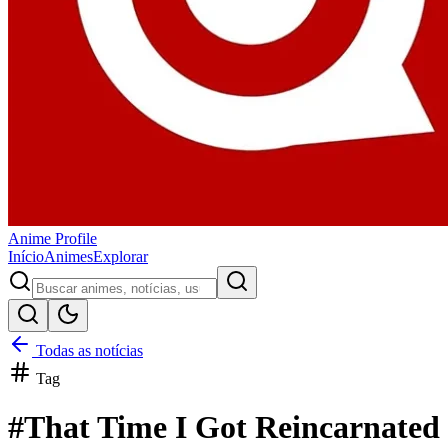
Anime
Profile
Início
Animes
Explorar
Todas as notícias
Tag
#
That Time I Got Reincarnated