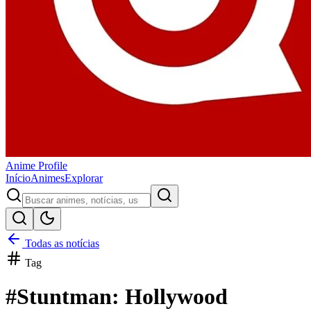
Anime
Profile
Início
Animes
Explorar
Todas as notícias
Tag
#
Stuntman: Hollywood