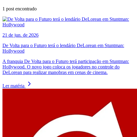
1
post encontrado
21 de jun. de 2026
De Volta para o Futuro terá o lendário DeLorean em Stuntman:
Hollywood
A franquia De Volta para o Futuro terá participação em Stuntman:
Hollywood. O novo jogo coloca os jogadores no controle do
DeLorean para realizar manobras em cenas de cinema.
Ler matéria