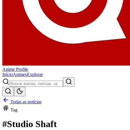
Anime
Profile
Início
Animes
Explorar
Todas as notícias
Tag
#
Studio Shaft