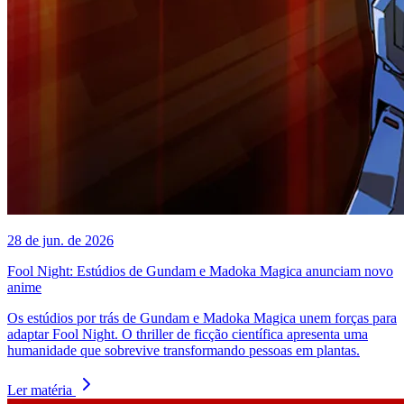
28 de jun. de 2026
Fool Night: Estúdios de Gundam e Madoka Magica anunciam novo
anime
Os estúdios por trás de Gundam e Madoka Magica unem forças para
adaptar Fool Night. O thriller de ficção científica apresenta uma
humanidade que sobrevive transformando pessoas em plantas.
Ler matéria