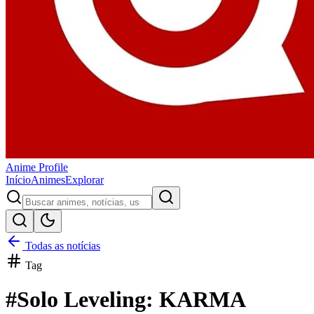
Anime
Profile
Início
Animes
Explorar
Todas as notícias
Tag
#
Solo Leveling: KARMA