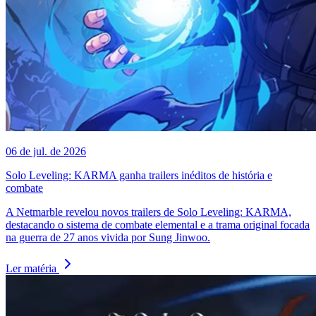
06 de jul. de 2026
Solo Leveling: KARMA ganha trailers inéditos de história e
combate
A Netmarble revelou novos trailers de Solo Leveling: KARMA,
destacando o sistema de combate elemental e a trama original focada
na guerra de 27 anos vivida por Sung Jinwoo.
Ler matéria