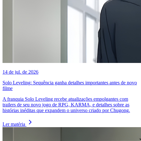
14 de jul. de 2026
Solo Leveling: Sequência ganha detalhes importantes antes de novo
filme
A franquia Solo Leveling recebe atualizações empolgantes com
trailers de seu novo jogo de RPG, KARMA, e detalhes sobre as
histórias inéditas que expandem o universo criado por Chugong.
Ler matéria