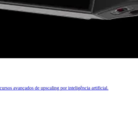
sos avançados de upscaling por inteligência artificial.