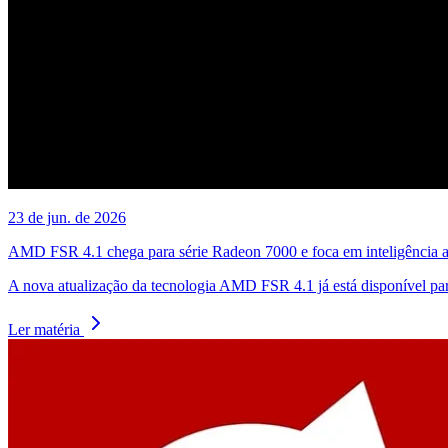
23 de jun. de 2026
AMD FSR 4.1 chega para série Radeon 7000 e foca em inteligência art
A nova atualização da tecnologia AMD FSR 4.1 já está disponível para
Ler matéria