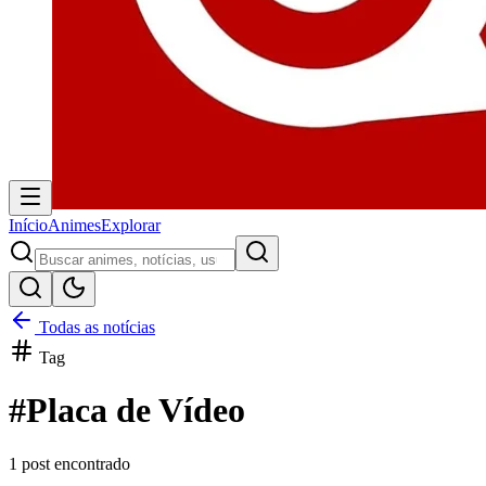
Início
Animes
Explorar
Todas as notícias
Tag
#
Placa de Vídeo
1
post encontrado