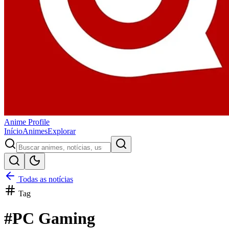
Anime
Profile
Início
Animes
Explorar
Todas as notícias
Tag
#
PC Gaming