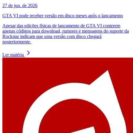
27 de jun. de 2026
GTA VI pode receber versão em disco meses após o lançamento
Apesar das edições físicas de lançamento de GTA VI conterem
apenas códigos para download, rumores e mensagens do suporte da
Rockstar indicam que uma versão com disco chegará
posteriormente.
Ler matéria