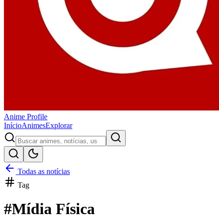
Anime
Profile
Início
Animes
Explorar
Todas as notícias
Tag
#
Mídia Física