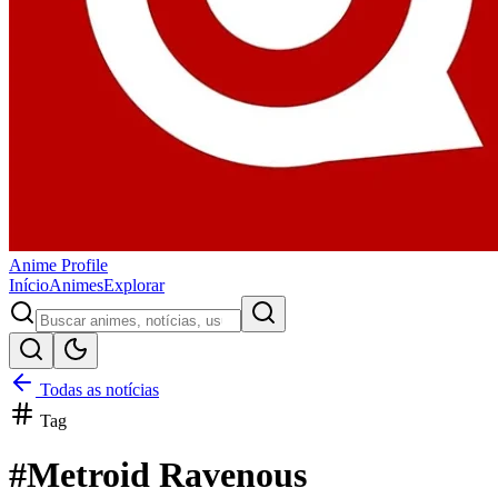
Anime
Profile
Início
Animes
Explorar
Todas as notícias
Tag
#
Metroid Ravenous