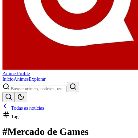
Anime
Profile
Início
Animes
Explorar
Todas as notícias
Tag
#
Mercado de Games