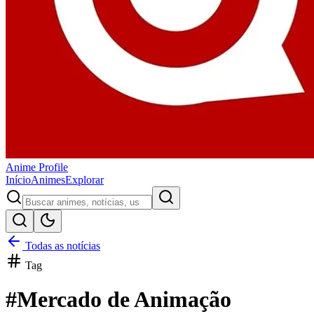
Anime
Profile
Início
Animes
Explorar
Todas as notícias
Tag
#
Mercado de Animação