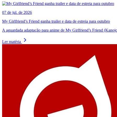
07 de jul. de 2026
My Girlfriend’s Friend ganha trailer e data de estreia para outubro
A aguardada adaptação para anime de My Girlfriend’s Friend (Kanojo
Ler matéria