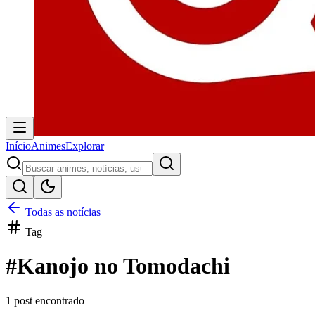
Início
Animes
Explorar
Todas as notícias
Tag
#
Kanojo no Tomodachi
1
post encontrado