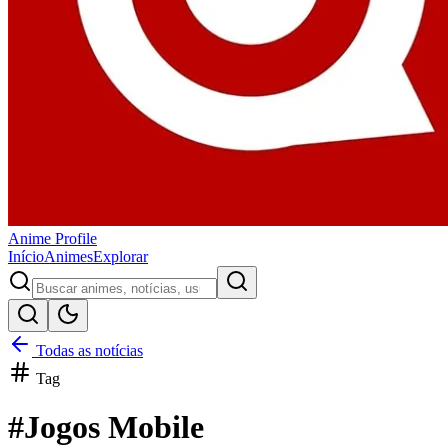
Anime
Profile
Início
Animes
Explorar
Todas as notícias
Tag
#
Jogos Mobile