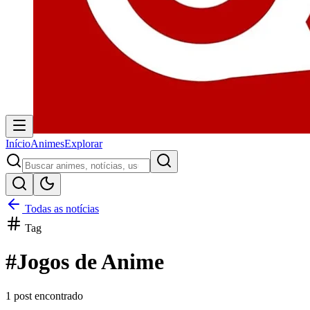
Início
Animes
Explorar
Todas as notícias
Tag
#
Jogos de Anime
1
post encontrado