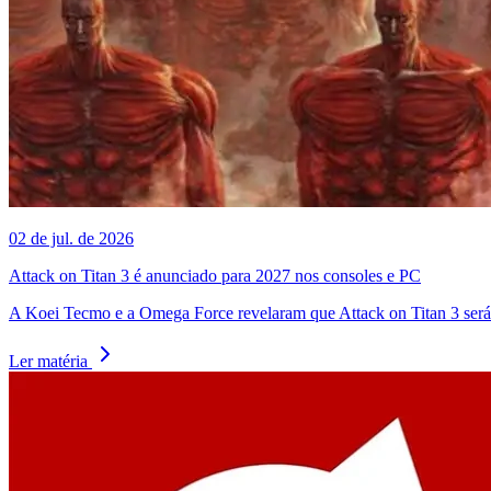
02 de jul. de 2026
Attack on Titan 3 é anunciado para 2027 nos consoles e PC
A Koei Tecmo e a Omega Force revelaram que Attack on Titan 3 será 
Ler matéria