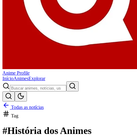
Anime
Profile
Início
Animes
Explorar
Todas as notícias
Tag
#
História dos Animes