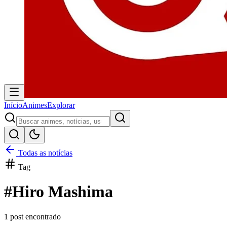
Início
Animes
Explorar
Todas as notícias
Tag
#
Hiro Mashima
1
post encontrado